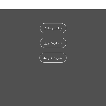
اپ‌استور هایک
حســاب کــاربری
عضویت خبرنامه