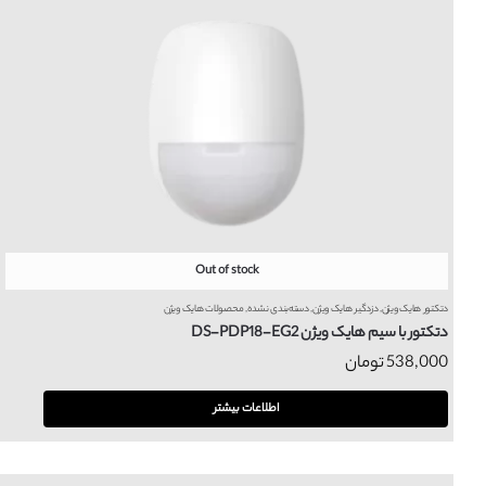
Out of stock
دتکتور هایک ویژن
,
دزدگیر هایک ویژن
,
دسته‌بندی نشده
,
محصولات هایک ویژن
دتکتور با سیم هایک ویژن DS-PDP18-EG2
538,000
تومان
اطلاعات بیشتر