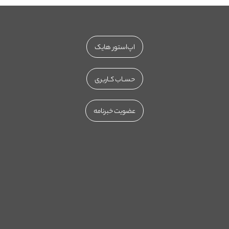
اپ‌استور هایک
حســاب کــاربری
عضویت خبرنامه