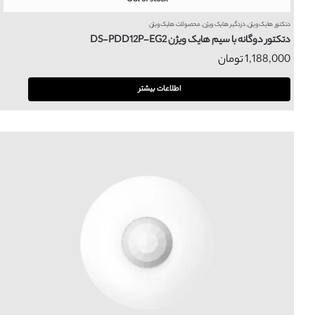
Out of stock
دتکتور هایک ویژن
,
دزدگیر هایک ویژن
,
محصولات هایک ویژن
دتکتور دوگانه با سیم هایک ویژن DS-PDD12P-EG2
1,188,000
تومان
اطلاعات بیشتر