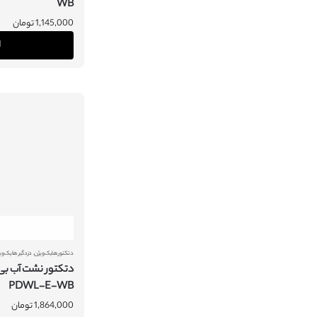
WB
1,145,000
تومان
ا
,
دتکتور هایک ویژن
دزدگیر هایک وی
PDWL-E-WB
1,864,000
تومان