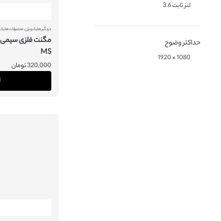
لنز ثابت 3.6
,
دزدگیر هایک ویژن
محصولات هایک 
حداکثر وضوح
MS
1080 × 1920
320,000
تومان
ا