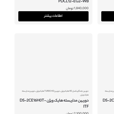
PDCL12-EG2-WB
1,840,000
تومان
اطلاعات بیشتر
,
,
ن مداربسته
دوربین ۵ مگاپیکسل HD هایک ویژن
دوربین TURBO HD هایک ویژن
دوربین مداربسته
هایک ویژن
یژن DS-2CE16H0T-
دوربین مداربسته هایک ویژن DS-2CE16H0T-
ITF
2,100,000
تومان