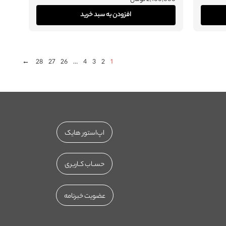
افزودن به سبد خرید
←
28
27
26
…
4
3
2
1
اپ‌استور هایک
حســاب کــاربری
عضویت خبرنامه