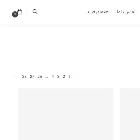
تماس با ما
راهنمای خرید
0
←
28
27
26
…
4
3
2
1