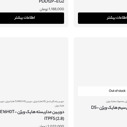
PDD12P-EG2
1,188,000
تومان
طلاعات بیشتر
اطلاعات بیشتر
Out of stock
,
,
,
ژن
محصولات هایک ویژن
دوربین ۵ مگاپیکسل HD هایک ویژن
دوربین TURBO HD هایک ویژن
دوربی
هایک ویژن
دتکتور نشت آب بی‌سیم هایک ویژن DS-
دوربین مداربسته هایک و
ITPFS (2.8)
2,033,000
تومان