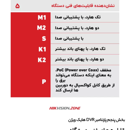
بخش پنجم پارتنامبر DVR هایک ویژن