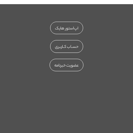
اپ‌استور هایک
حســاب کــاربری
عضویت خبرنامه