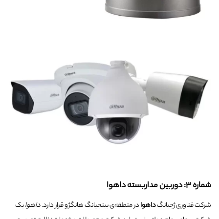
شماره ۳: دوربین مداربسته داهوا
شرکت فناوری ژجیانگ
داهوا
در منطقه‌ی بینجیانگ هانگژو قرار دارد.
داهوا
یک