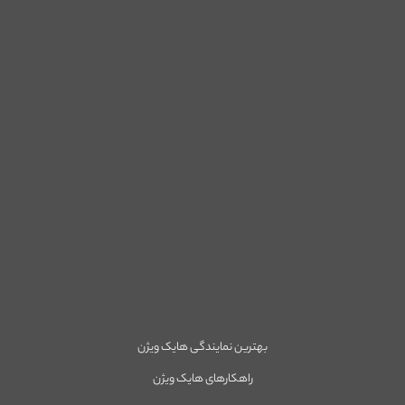
بهترین نمایندگی هایک ویژن
راهکارهای هایک ویژن
بهترین دوربین مداربسته ۲۰۲۳
مجله هایک ویژن
مسکات زون
فرصت‌های شغلی در زون