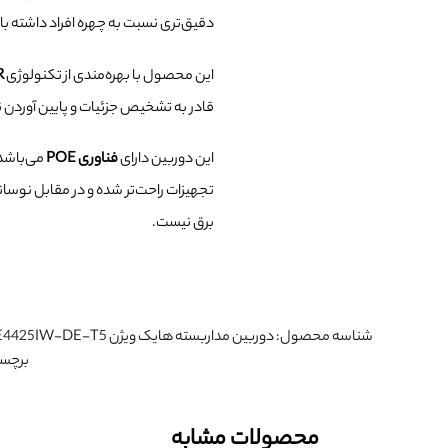
دقیق‌تری نسبت به چهره افراد داشته با
این محصول با بهره‌مندی از تکنولوژی
3D DNR
قادر به تشخیص جزئیات و پایین آوردن ن
این دوربین دارای
فناوری POE
می‌باشد ک
تجهیزات راحت‌تر شده و در مقابل نوسا
برق نیست.
شناسه محصول:
دوربین مداربسته هایک ویژن DS-2DE4425IW-DE-T5
برچس
محصولات مشابه