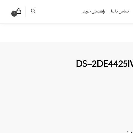
تماس با ما
راهنمای خرید
0
 مداربسته هایک ویژن DS-2DE4425IW-