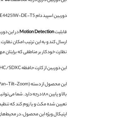
این دوربین دارای درجه محافظت
IP66
د
دوربین اسپید دام DS-2DE4425IW-DE-T5 با
قابلیت
Motion Detection
در این دورب
ارسال کند و به این ترتیب امکان نظارت و
نظارت خودکار بر مناطقی که برایتان مه
این دوربین از کارت حافظه microSD/SDHC/SDXC تا ظرفیت
این محصول از دسته (
(Pan-Tilt-Zoom اسپید دام هایک ویژن گردان است به این معنی ک
تعیین شده مکث و یا زوم کند که تنظیم زاو
اپتیکال ویژه این محصول، در محیط‌های 