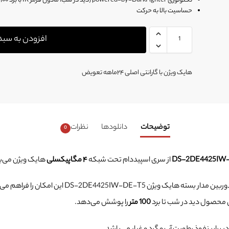
تکنولوژی powered-by-DarkFighter (دید در شب، مادون قرمز IR با برد ۱۰۰ متر)
حساسیت بالا به حرکت
افزودن به سبد
هایک ویژن با گارانتی اصلی ۲۴ماهه تعویض
توضیحات
دانلودها
نظرات
0
از سری اسپیددام تحت شبکه
۴ مگاپیکسلی
هایک ویژن می‌ب
به‌کار رفته در دوربین مدار بسته هایک ویژن -T5
 محصول دید در شب تا برد
100 متر
را پوشش می‌دهد.