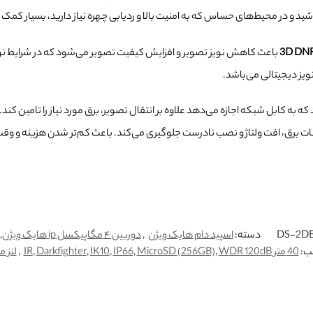
شید و در محیط‌های حساس که به امنیت بالا و ردیابی چهره نیاز دارید، بسیار کمک
باعث کاهش نویز تصویر و افزایش کیفیت تصویر می‌شود که در شرایط نور
ویز دیجیتالی می‌باشد.
ه به کابل شبکه اجازه می‌دهد علاوه بر انتقال تصویر، برق مورد نیاز را تامین کند
نات برق، افت ولتاژ و نصب نادرست جلوگیری می‌کند. باعث کم‌تر شدن هزینه و وقت
دسته:
اسپید دام هایک ویژن
,
دوربین ۴ مگاپیکسل ip هایک ویژن
,
ب:
40 متر IR
WDR 120dB
,
MicroSD (256GB)
,
IP66
,
IK10
,
Darkfighter
,
,
لنز م