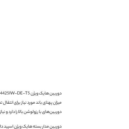
دوربین هایک ویژن DS-2DE4425IW-DE-T5 با پشتیبانی از استاندارد
میزان پهنای باند مورد نیاز برای انتقا
دوربین‌های با رزولوشن بالا را دارد و 
دوربین مدار بسته هایک ویژن اسپید دام DS-2DE4425IW-DE-T5 می‌تواند هم‌ز