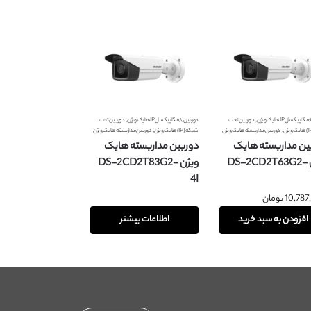
,
,
دوربین تحت
دوربین ۸ مگاپیکسل IP هایک ویژن
دوربین تحت
,
,
دوربین مداربسته هایک ویژن
شبکه (IP) هایک ویژن
دوربین مداربسته هایک ویژن
ین مداربسته هایک
دوربین مداربسته هایک
ویژن DS-2CD2T63G2-
ویژن DS-2CD2T83G2-
4I
10,787
تومان
افزودن به سبد خرید
اطلاعات بیشتر