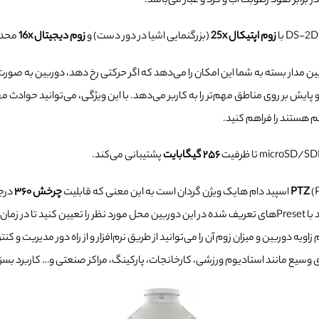
ر برابر نفوذ رطوبت آب و گرد و غبار می‌باشد.
زوم اپتیکال 25x
(بزرگنمایی اشیا در دور دست) و
زوم دیجیتال 16x
محدود
ین مدار بسته به شما این امکان را می‌دهد که اگر حرکتی رخ دهد، دوربین به صورت
 پایش بر روی مناطق مهم‌تر را به کاربر می‌دهد. با این ویژگی، می‌توانید حوادث م
م هستند را فراهم کنید.
۲۵۶ گیگابایت
پشتیبانی می‌کند.
ه قابلیت
PTZ
چرخش ۳۶۰
درجه
بالا و پایین ۱۸۰ درجه دارد. شما می‌توانید با Preset‌های تعریف شده در این دوربین محل مورد نظر را
یه دوربین و میزان زوم آن را می‌توانید از طریق نرم‌افزار و از راه دور مدیریت و کنت
وسیع مانند استادیوم ورزشی، کارخانجات، پارکینگ، مراکز صنعتی و… کاربرد بسزا