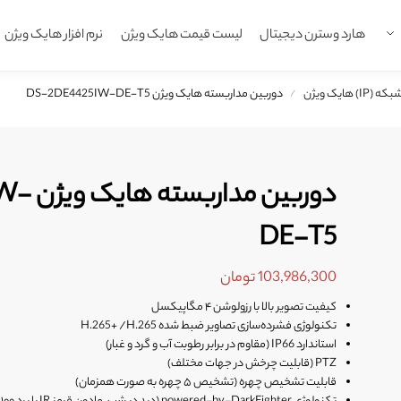
هارد وسترن دیجیتال
لیست قیمت هایک ویژن
نرم افزار هایک ویژن
 هایک ویژن
دوربین مداربسته هایک ویژن DS-2DE4425IW-DE-T5
/
دوربین
DE-T5
103,986,300
تومان
کیفیت تصویر بالا با رزولوشن ۴ مگاپیکسل
تکنولوژی فشرده‌سازی تصاویر ضبط شده H.265+ /H.265
استاندارد IP66 (مقاوم در برابر رطوبت آب و گرد و غبار)
PTZ (قابلیت چرخش در جهات مختلف)
قابلیت تشخیص چهره (تشخیص ۵ چهره به صورت همزمان)