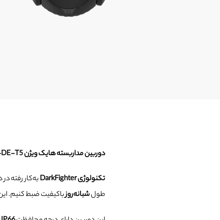
دوربین مداربسته هایک ویژن DS-2DE4425IW-DE-T5
تکنولوژی DarkFighter
طول
شبانه‌روز
باکیفیت ضبط کنیم. این