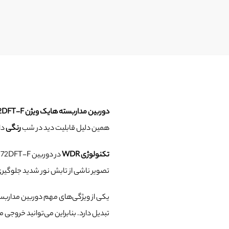
دوربین مداربسته هایک ویژن DS-2CE72DFT-F
همین دلیل قابلیت دید در شب
رنگی
دا
تکنولوژی
WDR
تصویر ناشی از تابش نور شدید جلوگیری ک
یکی از ویژگی‌های مهم دوربین مداربسته هایک وی
تبدیل دارد. بنابراین می‌توانید خروجی مناسب نسبت به DVR م