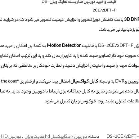
قیمت و خرید دوربین مدار بسته هایک ویژن DS-
2CE72DFT-F
باعث کاهش نویز تصویر و افزایش کیفیت تصویر می‌شود که در شرایط نور
ویز دیجیتالی می‌باشد.
بلیت
Motion Detection
ه صورت خودکار تصاویر ضبط شده را به کاربر ارسال کند و به این ترتیب امکان نظارت
 حوادث مهم را ضبط و امنیت را افزایش دهید و نظارت خودکار بر مناطقی که برایتان
 به وسیله
کابل کواکسیال
ل داده می‌شوند و نیازی به کابل جداگانه برای ارتباط با دوربین وجود ندارد. به عبا
اعات کنترلی مانند زوم، فوکوس و پان کنترل می‌شود.
دسته:
دوربین ۲ مگاپیکسل hd هایک ویژن
,
دوربین Turbo HD هایک ویژن