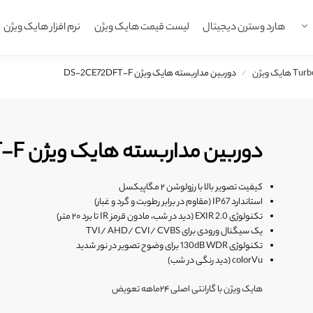
هارد وسترن دیجیتال
لیست قیمت هایک ویژن
نرم افزار هایک ویژن
دوربین مداربسته هایک ویژن DS-2CE72DFT-F
/
دوربین مداربسته هایک ویژن DS-2CE72DFT-F
کیفیت تصویر بالا با رزولوشن ۲ مگاپیکسل
استاندارد IP67 (مقاوم در برابر رطوبت و گرد و غبار)
تکنولوژی EXIR 2.0 (دید در شب، مادون قرمز IR تا برد ۲۰ متر)
یک سیگنال ورودی برای TVI/ AHD/ CVI/ CVBS
تکنولوژی 130dB WDR برای وضوح تصویر در نور شدید
colorVu (دید رنگی در شب)
هایک ویژن با گارانتی اصلی ۲۴ماهه تعویض