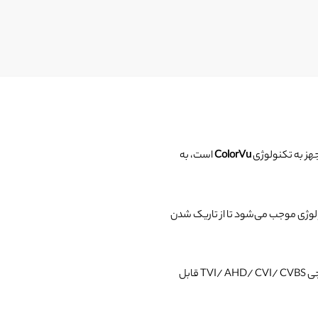
هز به تکنولوژی
ColorVu
است، به
 این تکنولوژی موجب می‌شود تا از تاریک شدن
است. به این منظور که چهار خروجی TVI/ AHD/ CVI/ CVBS قابل