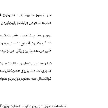
این محصول با بهره‌مندی از
تکنولوژی 3D DNR
قادر به تشخیص جزئیات و پایین آوردن ن
دوربین مدار بسته دید در شب هایک ویژن DS-2CE72DFT-F با قا
که اگر حرکتی در آنجا رخ دهد، دوربین ب
کاربر می‌دهد. با این ویژگی، می‌توانید
در این محصول تصاویر و اطلاعات بین دوربین و DVR
فناوری، اطلاعات بر روی همان کابل انتقا
کواکسیال، هم تصاویر دوربین و هم اطل
شناسه محصول:
دوربین مداربسته هایک ویژن DS-2CE72DFT-F