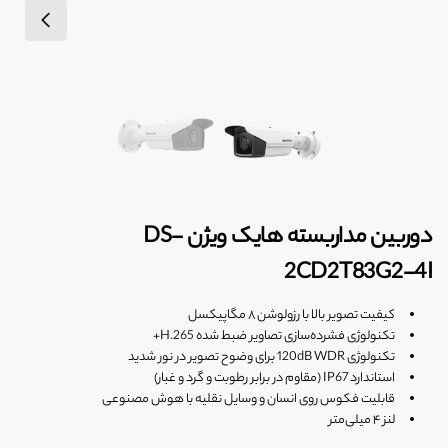
دوربین مداربسته هایک ویژن DS-
2CD2T83G2-4I
کیفیت تصویر بالا با رزولوشن ۸ مگاپیکسل
تکنولوژی فشرده‌سازی تصاویر ضبط شده H.265+
تکنولوژی 120dB WDR برای وضوح تصویر در نور شدید
استاندارد IP67 (مقاوم در برابر رطوبت و گرد و غبار)
قابلیت فکوس روی انسان و وسایل نقلیه با هوش مصنوعی
لنز ۴ میلی‌متر