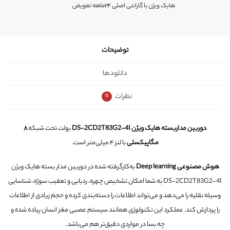
هایک ویژن با گارانتی اصلی ۲۴ماهه تعویض
توضیحات
دانلودها
نظرات
0
دوربین مداربسته هایک ویژن DS-2CD2T83G2-4I
بولت تحت شبکه
۸
مگاپیکسلی
با لنز ۴ میلی‌متر است.
هوش مصنوعی Deep learning
به‌کارگرفته شده در دوربین مدار بسته هایک ویژن
DS-2CD2T83G2-4I به شما امکان تشخیص چهره، ردیابی و تعقیب سوژه، شناسایی
وسیله نقلیه را می‌دهد و می‌تواند اطلاعات را دسته‌بندی کرده و حجم زیادی از اطلاعات
را پردازش کند. عملکرد این تکنولوژی همانند سیستم عصبی مغز انسان پیاده شده و
چه بسا در مواردی دقیق‌تر هم می‌باشد.