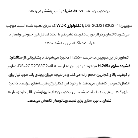
این دوربین تا مساحت
۸۰ متر
را در شب پوشش می‌دهد.
دوربین DS-2CD2T83G2-4I با
تکنولوژی WDR
که در آن تعبیه شده است، موجب
می‌شود تا تصاویر در اثر نور زیاد تاریک نشوند و با ایجاد تعادل نور، خروجی واضح، با
جزئیات و باکیفیتی را به شما بدهد.
تصاویر در این دوربین به فرمت +H.265 ذخیره می‌شوند. با پشتیبانی از
استاندارد
فشرده سازی +H.265
موجود در دوربین مدار بسته DS-2CD2T83G2-4I تصاویر
باکیفیت بالا و کم‌ترین حجم ارائه می‌کند و در نتیجه میزان پهنای باند مورد نیاز برای
انتقال تصویر را کاهش می‌دهد. با وجود این تکنولوژی هزینه‌های مرتبط با ذخیره
سازی کاهش می‌یابد. قابلیت پشتیبانی از دوربین‌های با رزولوشن بالا را دارد و نیاز به
فضای ذخیره سازی برای ضبط ویدئوها را کاهش می‌دهد.