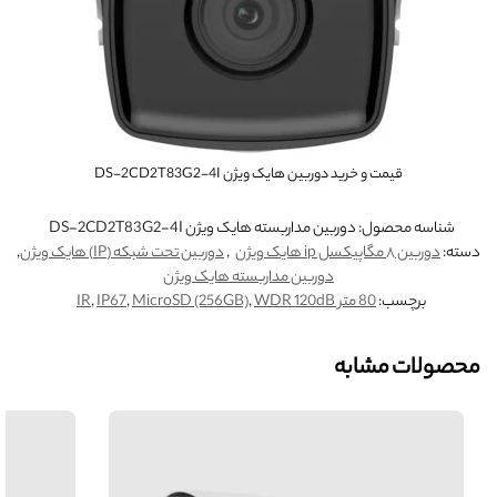
قیمت و خرید دوربین هایک ویژن DS-2CD2T83G2-4I
شناسه محصول:
دوربین مداربسته هایک ویژن DS-2CD2T83G2-4I
دسته:
دوربین ۸ مگاپیکسل ip هایک ویژن
,
دوربین تحت شبکه (IP) هایک ویژن
,
دوربین مداربسته هایک ویژن
برچسب:
80 متر IR
WDR 120dB
,
MicroSD (256GB)
,
IP67
,
محصولات مشابه