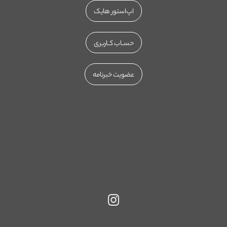
اپ‌استور هایک
حســاب کــاربری
عضویت خبرنامه