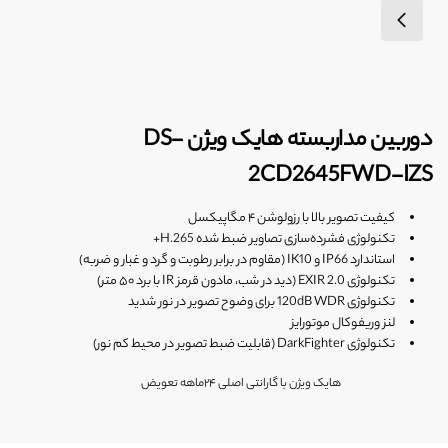
دوربین مداربسته هایک ویژن DS-
2CD2645FWD-IZS
کیفیت تصویر بالا با رزولوشن ۴ مگاپیکسل
تکنولوژی فشرده‌سازی تصاویر ضبط شده H.265+
استاندارد IP66 و IK10 (مقاوم در برابر رطوبت و گرد و غبار و ضربه)
تکنولوژی EXIR 2.0 (دید در شب، مادون قرمز IR با برد ۵۰ متر)
تکنولوژی 120dB WDR برای وضوح تصویر در نور شدید
لنز وریفوکال موتورایز
تکنولوژی DarkFighter (قابلیت ضبط تصویر در محیط کم نور)
هایک ویژن با گارانتی اصلی ۲۴ماهه تعویض