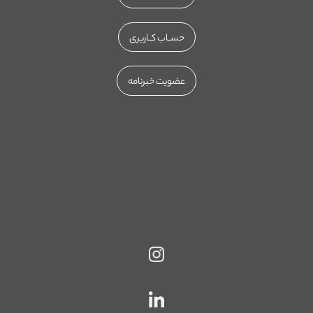
حســاب کــاربری
عضویت خبرنامه