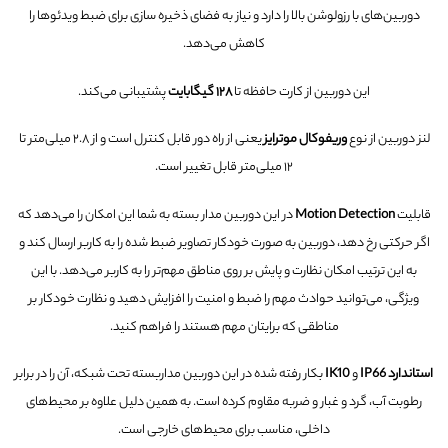
دوربین‌های با رزولوشن بالا را دارد و نیاز به فضای ذخیره سازی برای ضبط ویدئوها را
کاهش می‌دهد.
این دوربین از کارت حافظه تا
۱۲۸ گیگابایت
پشتیبانی می‌کند.
لنز دوربین از نوع
وریفوکال موترایز
یعنی از راه دور قابل کنترل است و از ۲.۸ میلی‌متر تا
۱۲ میلی‌متر قابل تغییر است.
قابلیت
Motion Detection
در این دوربین مدار بسته به شما این امکان را می‌دهد که
اگر حرکتی رخ دهد، دوربین به صورت خودکار تصاویر ضبط شده را به کاربر ارسال کند و
به این ترتیب امکان نظارت و پایش بر روی مناطق مهم‌تر را به کاربر می‌دهد. با این
ویژگی، می‌توانید حوادث مهم را ضبط و امنیت را افزایش دهید و نظارت خودکار بر
مناطقی که برایتان مهم هستند را فراهم کنید.
استاندارد IP66
و
IK10
بکار رفته شده در این دوربین مداربسته تحت شبکه، آن را در برابر
رطوبت آب، گرد و غبار و ضربه مقاوم کرده است. به همین دلیل علاوه بر محیط‌های
داخلی، مناسب برای محیط‌های خارجی است.