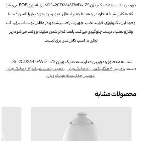
دوربین مداربسته هایک ویژن DS-2CD2645FWD-IZS دارای
فناوری POE
می‌باشد
که به کابل شبکه اجازه می‌دهد علاوه بر انتقال تصویر، برق مورد نیاز را تامین کند. با
وجود این تکنولوژی، فرایند نصب تجهیزات راحت‌تر شده و در مقابل نوسانات برق، افت
ولتاژ و نصب نادرست جلوگیری می‌کند. باعث کم‌تر شدن هزینه و وقت می‌شود زیرا
نیازی به نصب کابل‌های برق نیست.
شناسه محصول:
دوربین مداربسته هایک ویژن DS-2CD2645FWD-IZS
دسته:
دوربین ۴ مگاپیکسل ip هایک ویژن
,
دوربین تحت شبکه (IP) هایک ویژن
,
دوربین مداربسته هایک ویژن
محصولات مشابه