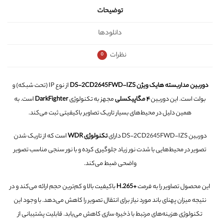
توضیحات
دانلودها
نظرات
0
دوربین مداربسته
هایک ویژن DS-2CD2645FWD-IZS
از نوع IP (تحت شبکه) و
بولت است. این دوربین
۴ مگاپیکسلی
مجهز به تکنولوژی
DarkFighter
است. به
همین دلیل در محیط‌های بسیار تاریک تصاویر باکیفیتی ثبت
می‌کند.
دوربین DS-2CD2645FWD-IZS دارای
تکنولوژی WDR
است که از تاریک شدن
تصویر در محیط‌هایی با شدت نور زیاد جلوگیری کرده و با نور سنجی مناسب تصویر
واضحی ضبط می‌کند.
این محصول تصاویر را به فرمت
+H.265
باکیفیت بالا و کم‌ترین حجم ارائه می‌کند و در
نتیجه میزان پهنای باند مورد نیاز برای انتقال تصویر را کاهش می‌دهد. با وجود این
تکنولوژی هزینه‌های مرتبط با ذخیره سازی کاهش می‌یابد. قابلیت پشتیبانی از