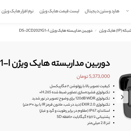
هارد وسترن دیجیتال
لیست قیمت هایک ویژن
نرم افزار هایک ویژن
 هایک ویژن
دوربین مداربسته هایک ویژن DS-2CD2021G1-I
/
دوربین مداربسته هایک ویژن DS-2CD2021G1-I
5,373,000
تومان
کیفیت تصویر بالا با رزولوشن ۲ مگاپیکسل
تکنولوژی فشرده‌سازی تصاویر ضبط شده H.265+
تکنولوژی 120dB WDR برای وضوح تصویر در نور شدید
تکنولوژی EXIR 2.0 (دید در شب، مادون قرمز IR با برد ۳۰ متر)
استاندارد IP67 (مقاوم در برابر رطوبت و گرد و غبار)
پشتیبانی تا ۲۵۶ گیگابایت حافظه SD
لنز 2.8 میلی‌متر