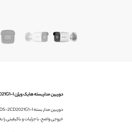
دوربین مداربسته هایک ویژن DS-2CD2021G1-I
دوربین مدار بسته DS-2CD2021G1-I با
خروجی واضح، با جزئیات و باکیفیتی را ب