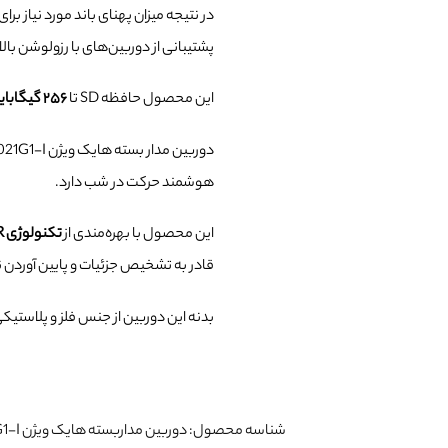
در نتیجه میزان پهنای باند مورد نیاز ب
پشتیبانی از دوربین‌های با رزولوشن بال
این محصول حافظه SD تا
۲۵۶ گیگابایت
دوربین مدار بسته هایک ویژن DS-2CD2021G1-I با
هوشمند حرکت در شب دارد.
این محصول با بهره‌مندی از
تکنولوژی 3D DNR
قادر به تشخیص جزئیات و پایین آوردن ن
بدنه این دوربین از جنس فلز و پلاستیک
شناسه محصول:
دوربین مداربسته هایک ویژن DS-2CD2021G1-I