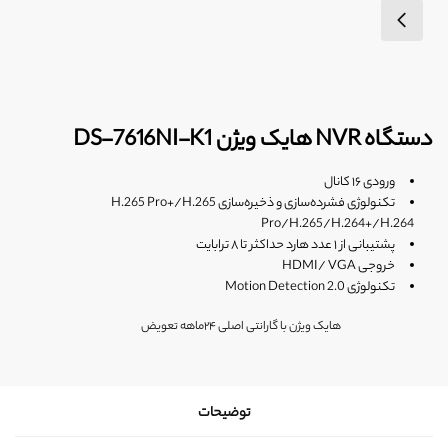
دستگاه NVR هایک ویژن DS-7616NI-K1
ورودی ۱۶ کانال
تکنولوژی فشرده‌سازی و ذخیره‌سازی H.265 Pro+/H.265
Pro/H.265/H.264+/H.264
پشتیبانی از ۱ عدد هارد حداکثر تا ۸ ترابایت
خروجی HDMI/ VGA
تکنولوژی Motion Detection 2.0
هایک ویژن با گارانتی اصلی ۲۴ماهه تعویض
توضیحات