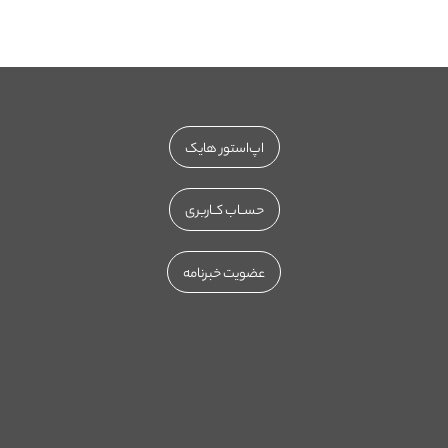
اپ‌استور هایک
حســاب کــاربری
عضویت خبرنامه