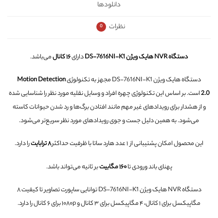
دانلودها
نظرات
0
دستگاه NVR هایک ویژن DS-7616NI-K1
دارای
۱۶ کانال
می‌باشد.
دستگاه هایک ویژن DS-7616NI-K1 مجهز به تکنولوژی
Motion Detection
2.0
است. بر اساس این تکنولوژی چهره افراد و وسایل نقلیه مورد نظر را شناسایی شده
و از هشدار برای رویدادهای غیر مهم مانند افتادن برگ‌ها و رد شدن حیوانات کاسته
می‌شود. به همین دلیل جست و جوی رویدادهای مورد نظر سریع‌تر می‌شود.
این محصول امکان پشتیبانی از ۱ عدد هارد ساتا با ظرفیت حداکثر
۸ ترابایت
را دارد.
پهنای باند ورودی تا
۱۶۰ مگابیت
بر ثانیه می‌تواند باشد.
دستگاه NVR هایک ویژن DS-7616NI-K1 توانایی ساپورت تصاویر تا کیفیت ۸
مگاپیکسل برای ۱ کانال، ۴ مگاپیکسل برای ۳ کانال و ۱۰۸۰p برای ۶ کانال را دارد.