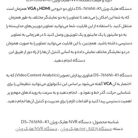
خرید و قیمت دستگاه NVR هایک ویژن DS-7616NI-K1
دستگاه هایک ویژنDS-7616NI-K1 دارای دو خروجی
HDMI
و
VGA
همزمان است
که به شما این امکان را می‌دهد تا تصاویر را به دو نمایشگر مختلف به طور همزمان
منتقل کنید. با استفاده از این قابلیت، شما می‌توانید تصاویر دوربین‌های مداربسته را
به دو مانیتور، یا یک مانیتور و یک تلویزیون وصل کنید تا در هر زمانی به تصاویر
دسترسی داشته باشید. همچنین، با این قابلیت می‌توانید تصاویر را به صورت همزمان
در دو نمایشگر مختلف نمایش داده و به آسانی کنترل آن‌ها را از راه دور از طریق این
دستگاه انجام دهید.
دستگاه DS-7616NI-K1 فناوری پردازش تصویر (Video Content Analytics) که به
اختصار به آن
VCA
گفته می‌شود بر اساس این تکنولوژی می‌توانید تنظیماتی را برای
شناسایی حرکت، گذر خط و نفوذ و… انجام دهید و به سرعت به رویدادهای مهم و پر
اهمیت دسترسی پیدا کنید و اقدامات لازم را برای مدیریت و کنترل آن‌ها انجام دهید.
شناسه محصول:
دستگاه NVR هایک ویژن DS-7616NI-K1
دسته:
دستگاه ۱۶ کانال nvr هایک ویژن
,
دستگاه NVR هایک ویژن