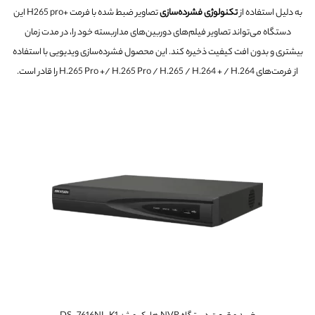
به دلیل استفاده از
تکنولوژی فشرده‌سازی
تصاویر ضبط شده با فرمت +H265 pro این
دستگاه می‌تواند تصاویر فیلم‌های دوربین‌های مداربسته خود را، در مدت زمان
بیشتری و بدون افت کیفیت ذخیره کند. این محصول فشرده‌سازی ویدیویی با استفاده
از فرمت‌های H.265 Pro +/ H.265 Pro / H.265 / H.264 + / H.264 را قادر است.