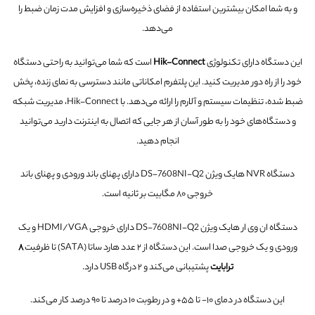
و به شما امکان بیشترین استفاده از فضای ذخیره‌سازی و افزایش مدت زمان ضبط را
می‌دهد.
این دستگاه دارای تکنولوژی
Hik-Connect
است که شما می‌توانید به راحتی دستگاه‌
خود را از راه دور مدیریت کنید. این پلتفرم امکاناتی مانند دسترسی به نمای زنده، پخش
ضبط شده، تنظیمات سیستم و آلارم را ارائه می‌دهد. با Hik-Connect، مدیریت شبکه
و دستگاه‌های خود را به طور آسان از هر جایی که اتصال به اینترنت دارید می‌توانید
انجام دهید.
دستگاه NVR هایک ویژن DS-7608NI-Q2 دارای پهنای باند ورودی و پهنای باند
خروجی ۸۰ مگابیت بر ثانیه است.
دستگاه ان وی ار هایک ویژن DS-7608NI-Q2 دارای خروجی HDMI/VGA و یک
ورودی و یک خروجی صدا است. این دستگاه از ۲ عدد هارد ساتا (SATA) تا ظرفیت
۸
ترابایت
پشتیبانی می‌کند و ۲ درگاه USB دارد.
این دستگاه در دمای ۱۰- تا ۵۵+ و در رطوبت ۱۰ درصد تا ۹۰ درصد کار می‌کند.