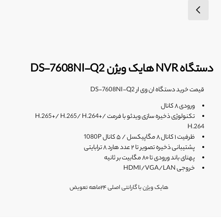
دستگاه NVR هایک ویژن DS-7608NI-Q2
قیمت خرید دستگاه ان وی ار DS-7608NI-Q2
ورودی ۸ کانال
تکنولوژی ذخیره سازی ویدئو با فرمت H.265+/ H.265/ H.264+/
H.264
ظرفیت ۱ کانال ۸ مگاپیکسل / ۵ کانال 1080P
پشتیبانی ذخیره تصویر تا ۲ عدد هارد ۸ ترابایتی
پهنای باند ورودی تا ۸۰ مگابیت بر ثانیه
خروجی HDMI/VGA/LAN
هایک ویژن با گارانتی اصلی ۲۴ماهه تعویض