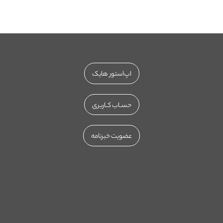
اپ‌استور هایک
حســاب کــاربری
عضویت خبرنامه