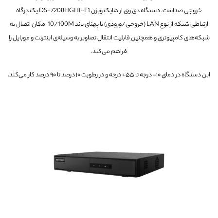
خروجی صداست. دستگاه دی وی ار هایک ویژن DS-7208HGHI-F1 یک درگاه
ارتباطی شبکه از نوع LAN (خروجی/ورودی) با پهنای باند 10/100M امکان اتصال به
شبکه‌های کامپیوتری و همچنین قابلیت انتقال تصاویر به وسیله‌ی اینترنت و موبایل را
فراهم می‌کند.
این دستگاه در دمای ۱۰- درجه تا ۵۵+ درجه و در رطوبت ۱۰ درصد تا ۹۰ درصد کار می‌کند.