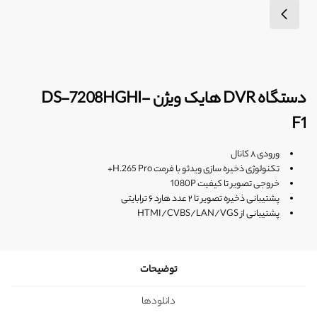
دستگاه DVR هایک ویژن DS-7208HGHI-
F1
ورودی ۸ کانال
تکنولوژی ذخیره سازی ویدئو با فرمت
H.265 Pro+
خروجی تصویر تا کیفیت 1080P
پشتیبانی ذخیره تصویر تا ۲ عدد هارد ۶ ترابایتی
پشتیبانی از HTMI/CVBS/LAN/VGS
توضیحات
دانلودها