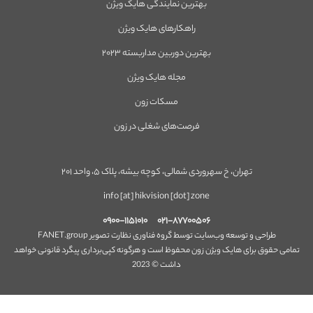
بهترین نمایندگی هایک ویژن
راهکارهای هایک ویژن
بهترین دوربین مداربسته ۲۰۲۳
مجله هایک ویژن
مسکات زون
فرصت‌های شغلی در زون
تهران، خ سهروردی شمالی، کوچه بیشه، پلاک ۵، واحد ۲۰۱
info [at] hikvision [dot] zone
۰۹۰۰-۱۱۵۱۰۱۰
۰۲۱-۸۷۷۰۰۵۰۶
طراحی و توسعه وب‌سایت توسط گروه فناوری نظارت تصویر FANET.group
تمامی حقوق برای هایک ویژن زون محفوظ است و هرگونه کپی‌برداری پیگرد قانونی خواهد
داشت © 2023