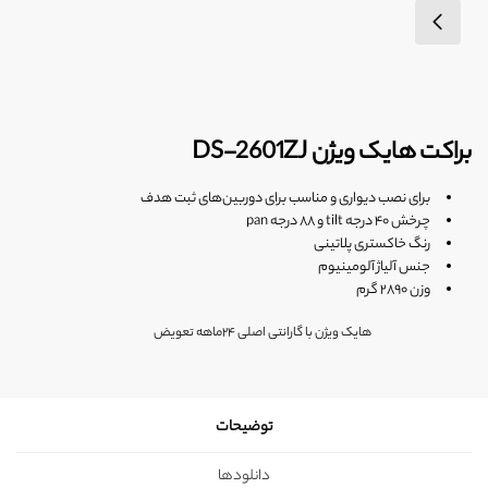
براکت هایک ویژن DS-2601ZJ
برای نصب دیواری و مناسب برای دوربین‌های ثبت هدف
چرخش ۴۰ درجه tilt و ۸۸ درجه pan
رنگ خاکستری پلاتینی
جنس آلیاژ آلومینیوم
وزن ۲۸۹۰ گرم
هایک ویژن با گارانتی اصلی ۲۴ماهه تعویض
توضیحات
دانلودها