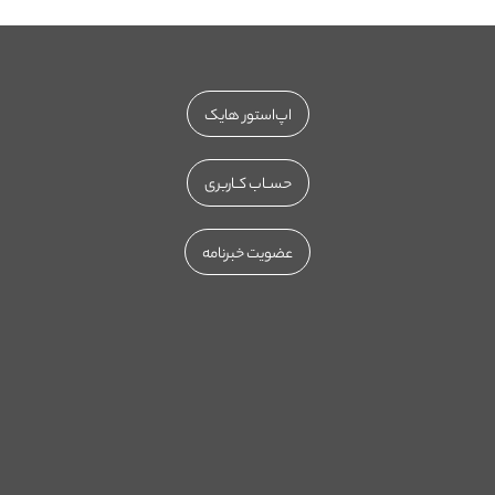
اپ‌استور هایک
حســاب کــاربری
عضویت خبرنامه