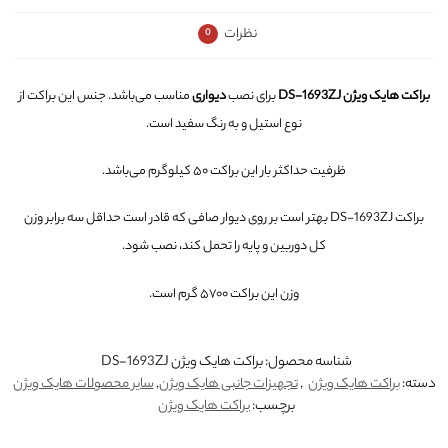
نظرات
0
براکت هایک ویژن DS-1693ZJ
برای نصب
دیواری
مناسب می‌باشد. جنس این براکت از
نوع استیل و به رنگ سفید است.
ظرفیت حداکثر بار این براکت ۵۰ کیلوگرم می‌باشد.
براکت DS-1693ZJ بهتر است بر روی دیوار صافی که قادر است حداقل سه برابر وزن
کل دوربین و پایه را تحمل کند، نصب شود.
وزن این براکت ۵۷۰۰ گرم است.
شناسه محصول:
براکت هایک ویژن DS-1693ZJ
دسته:
براکت هایک ویژن
,
تجهیزات جانبی هایک ویژن
,
سایر محصولات هایک ویژن
برچسب:
براکت هایک ویژن