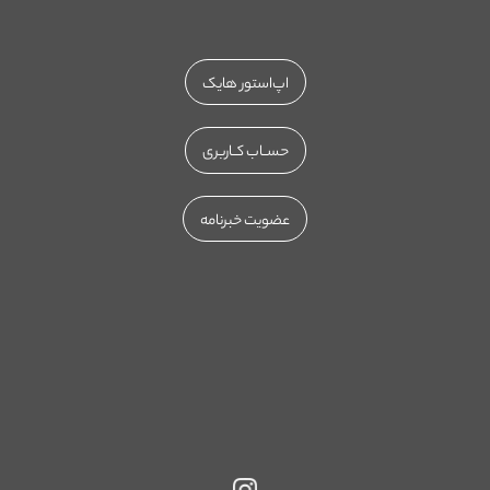
اپ‌استور هایک
حســاب کــاربری
عضویت خبرنامه