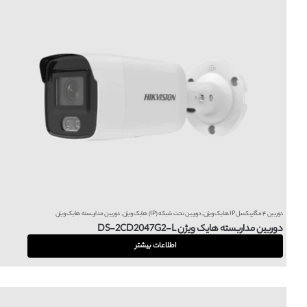
دوربین ۴ مگاپیکسل IP هایک ویژن
,
دوربین تحت شبکه (IP) هایک ویژن
,
دوربین مداربسته هایک ویژن
دوربین مداربسته هایک ویژن DS-2CD2047G2-L
اطلاعات بیشتر