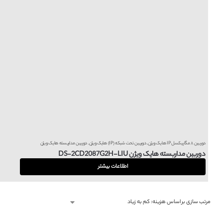
دوربین ۸ مگاپیکسل IP هایک ویژن
,
دوربین تحت شبکه (IP) هایک ویژن
,
دوربین مداربسته هایک ویژن
دوربین مداربسته هایک ویژن DS-2CD2087G2H-LIU
اطلاعات بیشتر