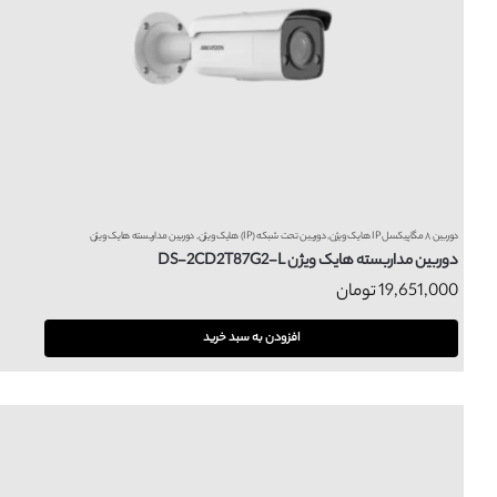
دوربین ۸ مگاپیکسل IP هایک ویژن
,
دوربین تحت شبکه (IP) هایک ویژن
,
دوربین مداربسته هایک ویژن
دوربین مداربسته هایک ویژن DS-2CD2T87G2-L
19,651,000
تومان
افزودن به سبد خرید