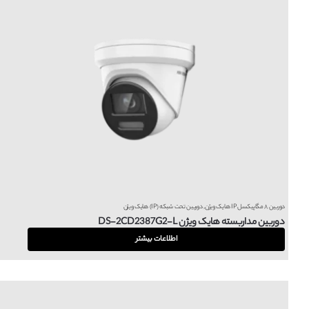
دوربین ۸ مگاپیکسل IP هایک ویژن
,
دوربین تحت شبکه (IP) هایک ویژن
دوربین مداربسته هایک ویژن DS-2CD2387G2-L
اطلاعات بیشتر