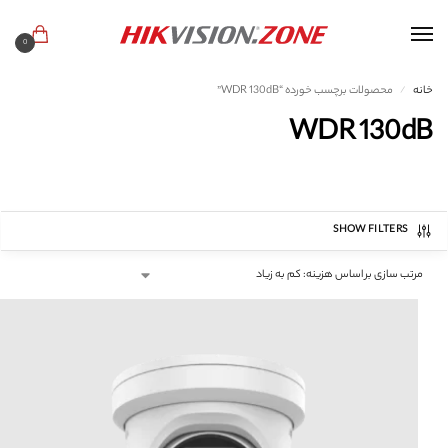
0
خانه
محصولات برچسب خورده “WDR 130dB”
/
WDR 130dB
SHOW FILTERS