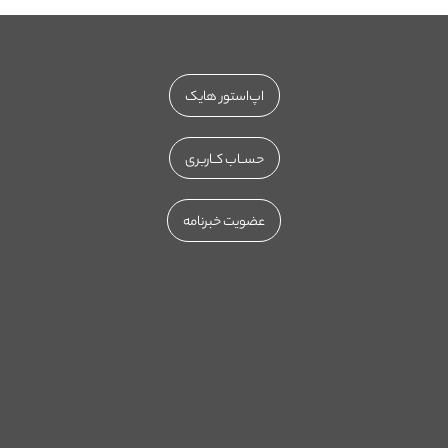
اپ‌استور هایک
حســاب کــاربری
عضویت خبرنامه