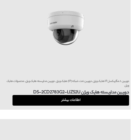
دوربین ۸ مگاپیکسل IP هایک ویژن
,
دوربین تحت شبکه (IP) هایک ویژن
,
دوربین مداربسته هایک ویژن
,
محصولات هایک
ویژن
دوربین مداربسته هایک ویژن DS-2CD2783G2-LIZS2U
اطلاعات بیشتر