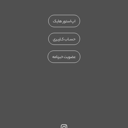
اپ‌استور هایک
حســاب کــاربری
عضویت خبرنامه