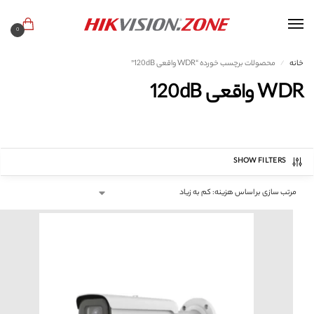
0
خانه
محصولات برچسب خورده “WDR واقعی 120dB”
/
WDR واقعی 120dB
SHOW FILTERS