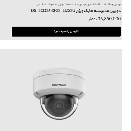
دوربین ۴ مگاپیکسل IP هایک ویژن
,
دوربین مداربسته هایک ویژن
,
محصولات هایک ویژن
دوربین مداربسته هایک ویژن DS-2CD2643G2-LIZS2U
36,350,000
تومان
افزودن به سبد خرید