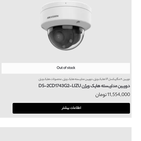
Out of stock
دوربین ۴ مگاپیکسل IP هایک ویژن
,
دوربین مداربسته هایک ویژن
,
محصولات هایک ویژن
دوربین مداربسته هایک ویژن DS-2CD1743G2-LIZU
11,554,000
تومان
اطلاعات بیشتر