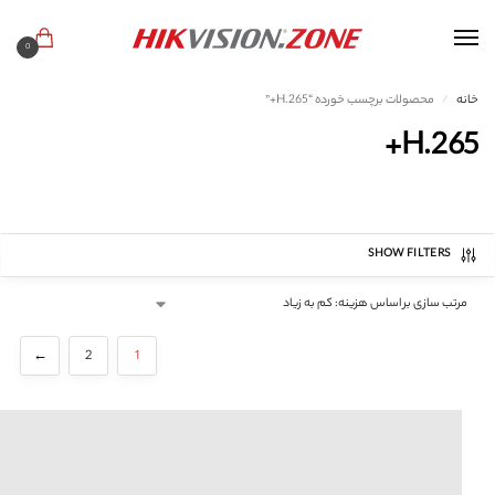
0
خانه
محصولات برچسب خورده “H.265+”
/
H.265+
SHOW FILTERS
←
2
1