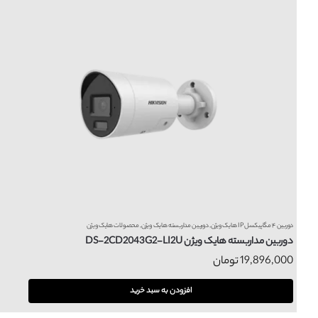
دوربین ۴ مگاپیکسل IP هایک ویژن
,
دوربین مداربسته هایک ویژن
,
محصولات هایک ویژن
دوربین مداربسته هایک ویژن DS-2CD2043G2-LI2U
19,896,000
تومان
افزودن به سبد خرید