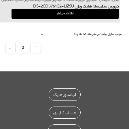
دوربین ۶ مگاپیکسل IP هایک ویژن
,
دوربین تحت شبکه (IP) هایک ویژن
,
دوربین مداربسته هایک ویژن
,
محصولات هایک ویژن
دوربین مداربسته هایک ویژن DS-2CD3761G2-LIZSU
اطلاعات بیشتر
←
2
1
اپ‌استور هایک
حســاب کــاربری