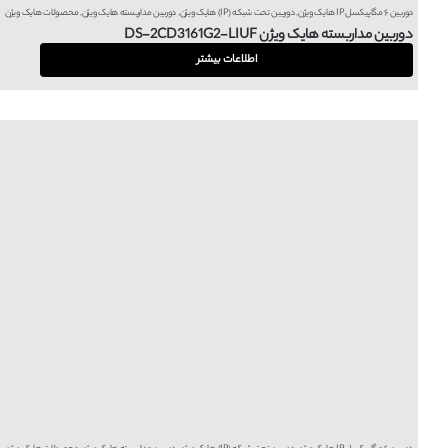
دوربین ۶ مگاپیکسل IP هایک ویژن
,
دوربین تحت شبکه (IP) هایک ویژن
,
دوربین مداربسته هایک ویژن
,
محصولات هایک ویژن
دوربین مداربسته هایک ویژن DS-2CD3161G2-LIUF
اطلاعات بیشتر