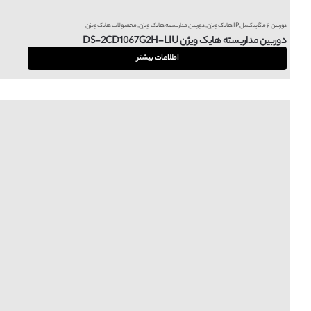
دوربین ۶ مگاپیکسل IP هایک ویژن
,
دوربین مداربسته هایک ویژن
,
محصولات هایک ویژن
دوربین مداربسته هایک ویژن DS-2CD1067G2H-LIU
اطلاعات بیشتر