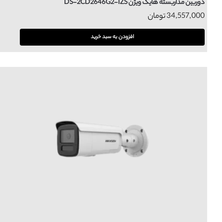
دوربین مداربسته هایک ویژن DS-2CD2646G2-IZS
34,557,000
تومان
افزودن به سبد خرید