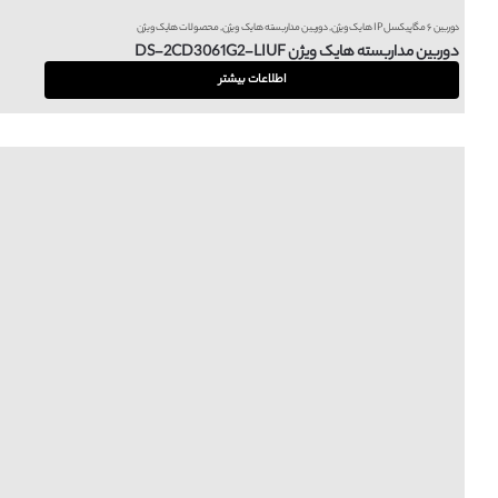
دوربین ۶ مگاپیکسل IP هایک ویژن
,
دوربین مداربسته هایک ویژن
,
محصولات هایک ویژن
دوربین مداربسته هایک ویژن DS-2CD3061G2-LIUF
اطلاعات بیشتر