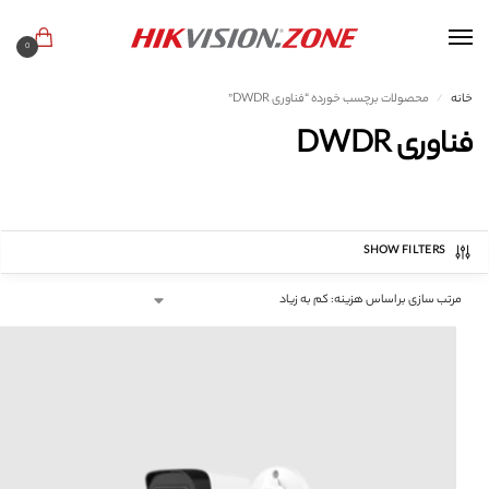
0
خانه
محصولات برچسب خورده “فناوری DWDR”
/
فناوری DWDR
SHOW FILTERS