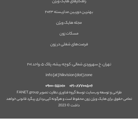
راهکارهای هایک ویژن
بهترین دوربین مداربسته ۲۰۲۳
مجله هایک ویژن
مسکات زون
فرصت‌های شغلی در زون
تهران، خ سهروردی شمالی، کوچه بیشه، پلاک ۵، واحد ۲۰۱
info [at] hikvision [dot] zone
۰۹۰۰-۱۱۵۱۰۱۰
۰۲۱-۸۷۷۰۰۵۰۶
طراحی و توسعه وب‌سایت توسط گروه فناوری نظارت تصویر FANET.group
تمامی حقوق برای هایک ویژن زون محفوظ است و هرگونه کپی‌برداری پیگرد قانونی خواهد
داشت © 2023