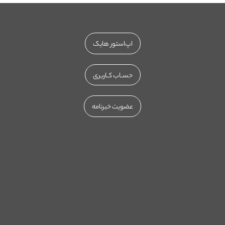
اپ‌استور هایک
حســاب کــاربری
عضویت خبرنامه