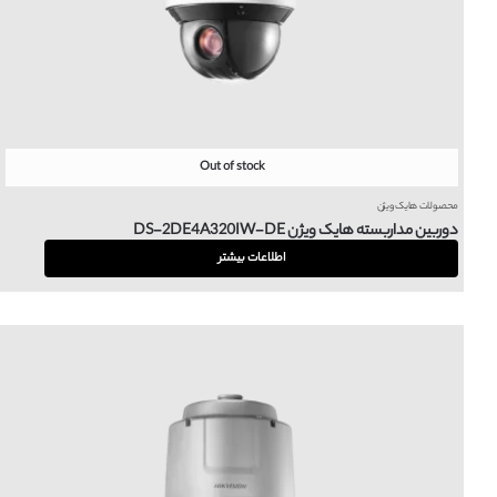
Out of stock
محصولات هایک ویژن
دوربین مداربسته هایک ویژن DS-2DE4A320IW-DE
اطلاعات بیشتر