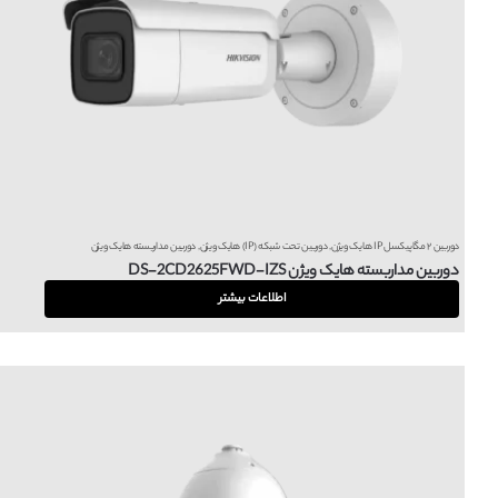
دوربین ۲ مگاپیکسل IP هایک ویژن
,
دوربین تحت شبکه (IP) هایک ویژن
,
دوربین مداربسته هایک ویژن
دوربین مداربسته هایک ویژن DS-2CD2625FWD-IZS
اطلاعات بیشتر