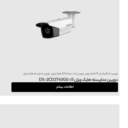
دوربین ۴ مگاپیکسل IP هایک ویژن
,
دوربین تحت شبکه (IP) هایک ویژن
,
دوربین مداربسته هایک ویژن
دوربین مداربسته هایک ویژن DS-2CD2T43G0-I5
اطلاعات بیشتر