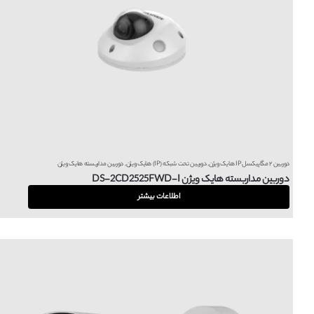
دوربین ۲ مگاپیکسل IP هایک ویژن
,
دوربین تحت شبکه (IP) هایک ویژن
,
دوربین مداربسته هایک ویژن
دوربین مداربسته هایک ویژن DS-2CD2525FWD-I
اطلاعات بیشتر