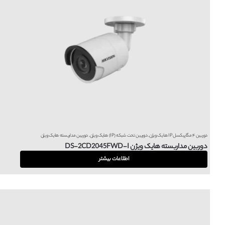
دوربین ۴ مگاپیکسل IP هایک ویژن
,
دوربین تحت شبکه (IP) هایک ویژن
,
دوربین مداربسته هایک ویژن
دوربین مداربسته هایک ویژن DS-2CD2045FWD-I
اطلاعات بیشتر