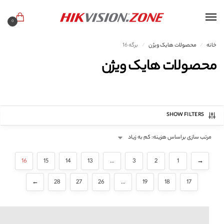
0
خانه
محصولات هایک ویژن
برگه 16
/
/
محصولات هایک ویژن
SHOW FILTERS
16
15
14
13
…
3
2
1
→
←
28
27
26
…
19
18
17