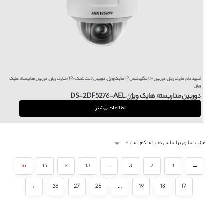
اسپید دام هایک ویژن
,
دوربین ۱.۳ مگاپیکسل IP هایک ویژن
,
دوربین تحت شبکه (IP) هایک ویژن
,
دوربین مداربسته هایک
ویژن
دوربین مداربسته هایک ویژن DS-2DF5276-AEL
اطلاعات بیشتر
16
15
14
13
…
3
2
1
→
←
28
27
26
…
19
18
17