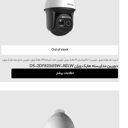
Out of stock
اسپید دام هایک ویژن
,
دوربین ۲ مگاپیکسل IP هایک ویژن
,
دوربین تحت شبکه (IP) هایک ویژن
,
دوربین مداربسته هایک ویژن
دوربین مداربسته هایک ویژن DS-2DF8236I5W-AELW
اطلاعات بیشتر