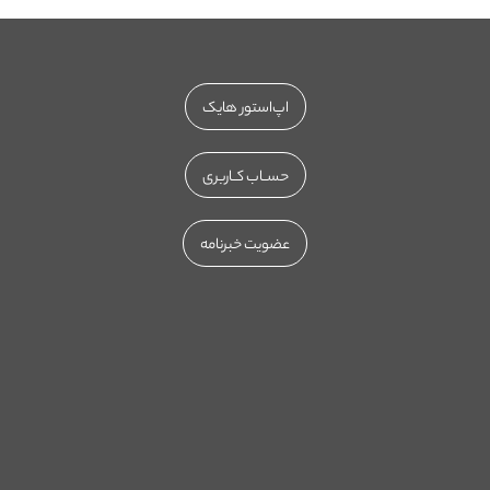
اپ‌استور هایک
حســاب کــاربری
عضویت خبرنامه