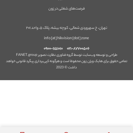
فرصت‌های شغلی در زون
تهران، خ سهروردی شمالی، کوچه بیشه، پلاک ۵، واحد ۲۰۱
info [at] hikvision [dot] zone
۰۹۰۰-۱۱۵۱۰۱۰
۰۲۱-۸۷۷۰۰۵۰۶
طراحی و توسعه وب‌سایت توسط گروه فناوری نظارت تصویر FANET.group
تمامی حقوق برای هایک ویژن زون محفوظ است و هرگونه کپی‌برداری پیگرد قانونی خواهد
داشت © 2023