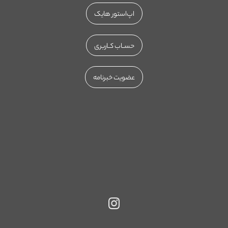
اپ‌استور هایک
حســاب کــاربری
عضویت خبرنامه