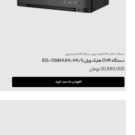
دستگاه ۸ کانال DVR هایک ویژن
,
دستگاه DVR هایک ویژن
دستگاه DVR هایک ویژن iDS-7208HUHI-M1/S
20,880,000
تومان
افزودن به سبد خرید