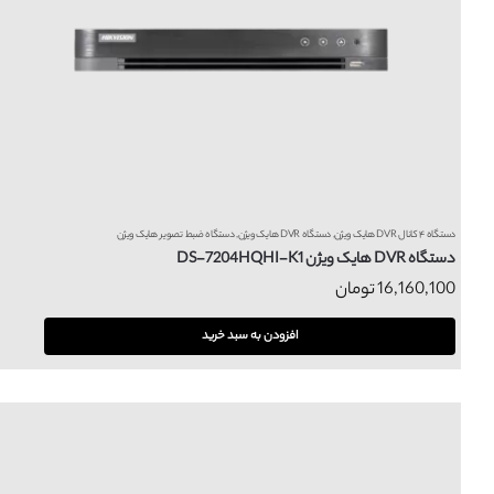
دستگاه ۴ کانال DVR هایک ویژن
,
دستگاه DVR هایک ویژن
,
دستگاه ضبط تصویر هایک ویژن
دستگاه DVR هایک ویژن DS-7204HQHI-K1
16,160,100
تومان
افزودن به سبد خرید