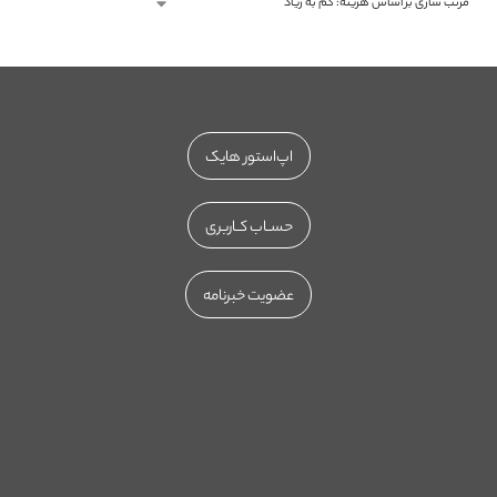
اپ‌استور هایک
حســاب کــاربری
عضویت خبرنامه