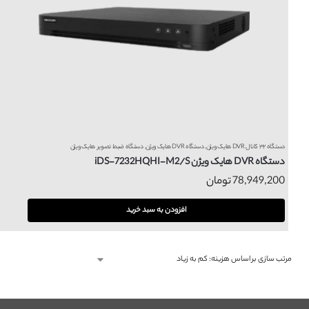
دستگاه ۳۲ کانال DVR هایک ویژن
,
دستگاه DVR هایک ویژن
,
دستگاه ضبط تصویر هایک ویژن
دستگاه DVR هایک ویژن iDS-7232HQHI-M2/S
78,949,200
تومان
افزودن به سبد خرید