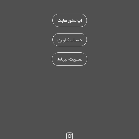
اپ‌استور هایک
حســاب کــاربری
عضویت خبرنامه